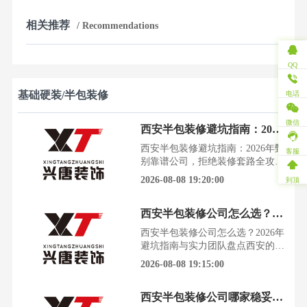
相关推荐
/ Recommendations
QQ
基础硬装/半包装修
电话
微信
西安半包装修避坑指南：2026年甄别靠谱公司，拒绝装修套路全攻略
西安半包装修避坑指南：2026年甄
客服
别靠谱公司，拒绝装修套路全攻略
西安装修市场鱼龙混杂，半包装修
2026-08-08 19:20:00
到顶
更是套路重重。根据陕西省建筑装
饰协会近期发布的行业调查报告显
西安半包装修公司怎么选？2026年避坑指南与实力团队盘点
示，近三成消费者在装修过程中曾
遭遇增项、材料以次充好等问题，
西安半包装修公司怎么选？2026年
如何选择一家靠谱的半包装修公司
避坑指南与实力团队盘点西安的装
成为西安业主的头等难题。今天，
修市场，水一直很深。掏空积蓄买
2026-08-08 19:15:00
我们就结合行业数据与实战经
的房子，却可能毁在不靠谱的装修
队手里。选对一家靠谱的半包装修
西安半包装修公司哪家稳妥？2026避坑攻略+施工标准，装修更放心
公司，是决定你未来十年居住幸福