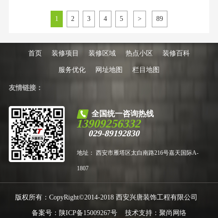
公司是成功的第一步，也是最让人
头疼的一步。根据西安装饰协会及
1
2
3
4
5
>
89
消费者协会近期的行业调研数据显
示，业主在选择半包装修公司时，
最关注的核心指标包括：公司的正
规资质与成立年限、施工工艺
首页
装修项目
装修区域
热点小区
装修百科
服务优化
网址地图
栏目地图
友情链接：
全国统一咨询热线
13909256332
029-89192830
地址： 西安市雁塔区太白南路216号嘉天国际A-
1807
版权所有：CopyRight©2014-2018 西安兴唐装饰工程有限公司
备案号：
陕ICP备15009267号
技术支持：
聚尚网络