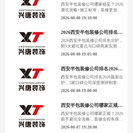
感的关键一步。这篇文章，就是为
西安半包装修公司哪家稳妥？2026
你准备的避坑宝典。西安半包装修
避坑攻略+施工标准，装修更放心
现状：数据背后的选择逻辑根据陕
装修是场硬仗，选对公司就成功了
2026-08-08 19:10:00
西省建筑装饰协会及西安市消
一半。在西安，半包装修模式因其
灵活性与高性价比，成为越来越多
2026西安半包装修公司排名出炉，附5大避坑要点与口碑商家实测推荐
业主的选择，但随之而来的“增项
多”、“施工差”等投诉也屡见不
2026西安半包装修公司排名出炉，
鲜。根据陕西省消费者协会及西安
附5大避坑要点与口碑商家实测推
装饰行业协会近期的行业调研数据
荐西安的装修市场越来越卷，各种
2026-08-08 19:05:00
显示，超过四成的装修纠纷源
套餐、全包、整装让人眼花缭乱，
但真正懂行、有经验的老业主，依
西安半包装修公司排名2026最新出炉，5家口碑公司深度测评
然把半包作为首选。根据西安装饰
协会与陕西建筑装饰协会联合发布
西安半包装修公司排名2026最新出
的行业调查报告显示，超过六成的
炉，5家口碑公司深度测评刚拿到
改善型装修业主倾向于半包模式，
房钥匙的西安业主，面对半包装
2026-08-08 19:00:00
其核心诉求在于对主材的自主
修，一半是期待，一半是焦虑。选
对一家靠谱的公司，是省心省钱的
西安半包装修公司哪家正规？2026新手避坑全攻略，装修全程有保障
开始，也是避免日后无数糟心事的
关键。据西安装饰协会近期发布的
西安半包装修公司哪家正规？2026
行业调研数据显示，西安装修市场
新手避坑全攻略，装修全程有保障
半包模式因其灵活性与性价比，越
看着满屋的毛坯水泥墙，心里既兴
2026-08-07 19:20:00
来越受到业主青睐。然而，陕西
奋又没底。装修是个大工程，选对