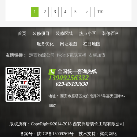
饰协会2025年行业报告，超过60%
的业主在装修过程中遭遇过不同程
1
2
3
4
5
>
110
度的增项与质量问题。这份报告揭
示了一个现实：信息不对称与行业
不规范，是导致装修体验差的核心
原因。一、市场现状：
首页
装修项目
装修区域
热点小区
装修百科
服务优化
网址地图
栏目地图
友情链接：
鸡西物流公司
科尔多瓦队直播
衣柜加盟
全国统一咨询热线
13909256332
029-89192830
地址： 西安市雁塔区太白南路216号嘉天国际A-
1807
版权所有：CopyRight©2014-2018 西安兴唐装饰工程有限公司
备案号：
陕ICP备15009267号
技术支持：
聚尚网络