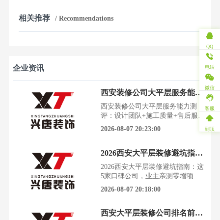
相关推荐
/ Recommendations
QQ
企业资讯
电话
微信
西安装修公司大平层服务能力测评：设计团队+施工质量+售后服务
西安装修公司大平层服务能力测
客服
评：设计团队+施工质量+售后服务
西安的房价不低，能买上大平层的
2026-08-07 20:23:00
到顶
业主，哪个不是拼尽了全力。可装
修的坑，却比买房的路还难走，稍
2026西安大平层装修避坑指南：这5家口碑公司，业主亲测零增项
有不慎，几十万上百万的投入就可
能换来一肚子气。陕西建筑装饰协
2026西安大平层装修避坑指南：这
会2025年的一份行业报告显示，涉
5家口碑公司，业主亲测零增项看
及大户型、改善型住宅的装修投诉
着邻居家的大平层装得气派又舒
2026-08-07 20:18:00
量同比上升了18.7%，其
心，自己却对着满屏的装修公司广
告无从下手。西安建筑装饰协会
西安大平层装修公司排名前十强：2026年实测对比，这3家闭口合同零增项
2025年的行业报告显示，超过60%