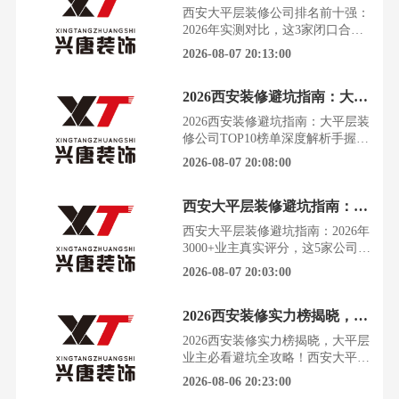
的业主在装修过程中遭遇过增项、
西安大平层装修公司排名前十强：
转包或材料问题，选择一家靠谱的
2026年实测对比，这3家闭口合同
公司，成了决定未来十年居住品质
零增项西安的房价，每一平米都凝
2026-08-07 20:13:00
的关键一步。一、市场现状
结着奋斗的心血。当终于拿到大平
层钥匙，那份喜悦却很快被“装
2026西安装修避坑指南：大平层装修公司TOP10榜单深度解析
修”二字带来的焦虑淹没，生怕一
个不慎，满心期待的家变成糟心
2026西安装修避坑指南：大平层装
的“施工现场”。据陕西省建筑装饰
修公司TOP10榜单深度解析手握大
协会2025年行业报告显示，西安装
平层钥匙的喜悦，很快就被装修的
2026-08-07 20:08:00
修市场年产值持续增长，但
焦虑冲淡。西安市场上装修公司林
林总总，如何避开陷阱找到真正靠
西安大平层装修避坑指南：2026年3000+业主真实评分，这5家公司口碑炸裂
谱的专家，是每位业主必须面对的
课题。根据2025年陕西省建筑装饰
西安大平层装修避坑指南：2026年
协会发布的行业调研报告，西安装
3000+业主真实评分，这5家公司口
修市场年产值持续增长，但消费者
碑炸裂打开手机，满屏的“全包套
2026-08-07 20:03:00
投诉中，关于合同纠
餐”“零增项承诺”，却不知哪句是
真哪句是坑。西安业主的装修焦
2026西安装修实力榜揭晓，大平层业主必看避坑全攻略！
虑，在拿到新房钥匙的那一刻就开
始了。一份来自陕西建筑装饰协会
2026西安装修实力榜揭晓，大平层
2025年的行业调研报告显示，超过
业主必看避坑全攻略！西安大平层
四成的受访者曾在装修过程中遭遇
装修市场鱼龙混杂，业主们既期待
2026-08-06 20:23:00
合同纠纷与质量陷
新家又充满焦虑。根据陕西建筑装