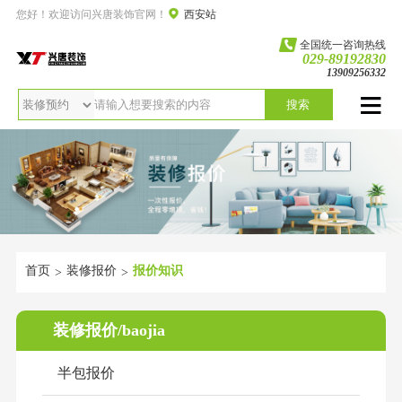
您好！欢迎访问兴唐装饰官网！
西安站
全国统一咨询热线
029-89192830
13909256332
搜索
首页
装修报价
报价知识
>
>
装修报价/baojia
半包报价