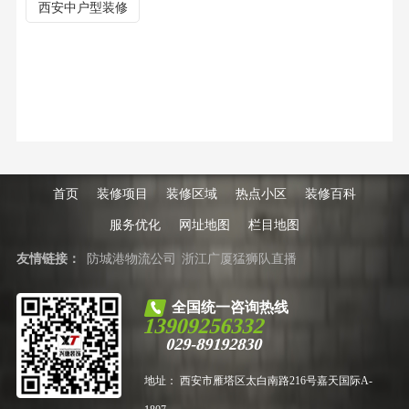
西安中户型装修
首页
装修项目
装修区域
热点小区
装修百科
服务优化
网址地图
栏目地图
友情链接：
防城港物流公司
浙江广厦猛狮队直播
全国统一咨询热线
13909256332
029-89192830
地址： 西安市雁塔区太白南路216号嘉天国际A-