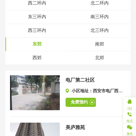
西二环内
北二环内
东三环内
南三环内
西三环内
北三环内
东郊
南郊
西郊
北郊
电厂第二社区
小区地址：西安市电厂西路
1211号
免费预约
QQ
电话
美庐雅苑
微信