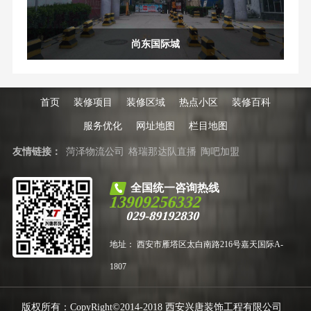
尚东国际城
首页
装修项目
装修区域
热点小区
装修百科
服务优化
网址地图
栏目地图
友情链接：
菏泽物流公司
格瑞那达队直播
陶吧加盟
全国统一咨询热线
13909256332
029-89192830
地址： 西安市雁塔区太白南路216号嘉天国际A-
1807
版权所有：CopyRight©2014-2018 西安兴唐装饰工程有限公司