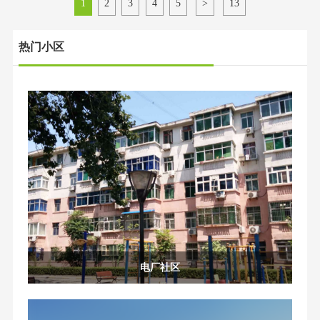
1
2
3
4
5
>
13
热门小区
电厂社区