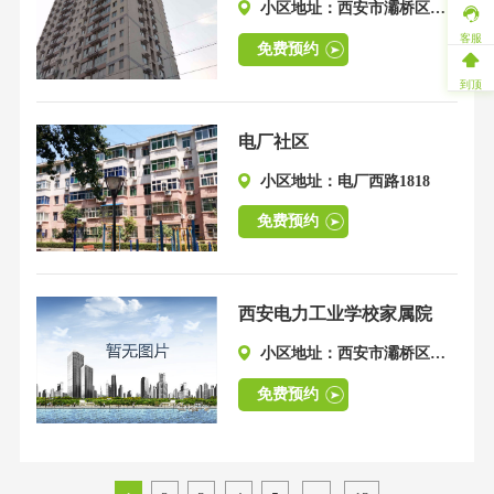
小区地址：西安市灞桥区美
客服
庐雅苑(电厂西路西50米)
免费预约
到顶
电厂社区
小区地址：电厂西路1818
免费预约
西安电力工业学校家属院
小区地址：西安市灞桥区电
厂西路1318号
免费预约