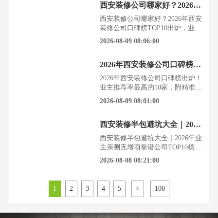
西安装修公司哪家好？2026年西安装修公司口碑榜TOP10出炉，业主真实打分
复横跳。根据西安装饰行业协会
2026年第三季度的调研数据，业主
西安装修公司哪家好？2026年西安
需求已从单纯的价格敏感，转向对
装修公司口碑榜TOP10出炉，业主
设计、工艺、服务和口碑的多元化
真实打分交房钥匙拿到手的那一
2026-08-09 08:06:00
综合考量。我们结合海
刻，心里既兴奋又发慌。看着空荡
荡的毛坯房，从何装起、找谁装，
2026年西安装修公司口碑榜出炉！业主推荐率最高的10家，附精准避坑指南
成了无数西安业主幸福又头疼的开
端。一份基于2026年超千份真实业
2026年西安装修公司口碑榜出炉！
主问卷的净推荐值（NPS）榜单，
业主推荐率最高的10家，附精准避
或许能为你拨开迷雾，提供最可靠
坑指南看着网上纷繁复杂的装修公
2026-08-09 08:01:00
的参考。一、西安装
司信息，西安的业主们常常感到无
从下手。一份来自2026年的权威调
西安装修半包避坑大全｜2026年业主亲测无增项靠谱公司TOP10榜单
研报告，或许能为你拨开迷雾，找
到真正靠谱的选择。近日，一份基
西安装修半包避坑大全｜2026年业
于西安装饰协会及数千名真实业主
主亲测无增项靠谱公司TOP10榜单
反馈的《2026年西安装修市场业主
西安的业主们，提起装修，心头总
2026-08-08 08:21:00
主动推荐率最高的
悬着几块大石。怕预算超支，怕质
量不达标，更怕遇上扯皮推诿的糟
心事。根据西安装饰协会2026年最
1
2
3
4
5
>
100
新调研，超过65%的业主在装修过
程中遭遇过增项问题。面对市场上
琳琅满目的西安装修公司，如何精