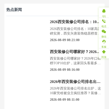
热点新闻
QQ
2026西安装修公司排名：10家高口碑实测，西安兴唐装饰稳居榜首
电话
2026西安装修公司排名：10家高口
碑实测，西安兴唐装饰稳居榜首装
微信
修是场硬仗，西安的业主们一边憧
2026-08-09 08:21:00
憬着新家的美好，一边又为如何选
择靠谱的装修公司而焦虑失眠。
客服
西安装修公司哪家好？2026年口碑榜TOP10出炉，这家回头客最多
2026年，西安装饰协会最新调研数
据显示，超过70%的业主将“口
到顶
西安装修公司哪家好？2026年口碑
碑”和“零增项”作为选择装修公司
榜TOP10出炉，这家回头客最多拿
的首要标准，这背后是无数被坑经
到新房钥匙的喜悦，很快就被“找
2026-08-09 08:16:00
历换来的教训。西安装
谁装修”这个难题冲淡。面对西安
市场上成百上千家装修公司，业主
2026年西安装修公司排名出炉，这10家凭啥被业主疯狂推荐？
们最怕的不是花钱，而是钱花了，
心也操碎了，最后效果却一塌糊
2026年西安装修公司排名出炉，这
涂。根据西安装饰协会2026年8月
10家凭啥被业主疯狂推荐？装修是
发布的数据，西安装修市场正
场硬仗，选对公司就成功了一大
2026-08-09 08:11:00
从“价格战”转向“品质与
半。2026年，西安的装修市场风起
云涌，无数业主在踩坑与避坑中反