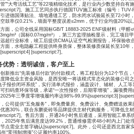
穿管
”“
大弯活线工艺
”
等
22
项精细化技术，是行业内少数坚持自有
erscript:7]
。施工工艺同步执行德国
TÜV
施工标准（编号：
TUV-
，引进德国薄贴法、墙地通缝工艺，防水闭水试验延长至
72
小时
砖空鼓率仅
0.21%
，墙面平整度误差
≤2mm
，优于行业均值
20%
以
保方面，公司全线采用国标
GB/T 18883-2025 ENF
级材料（甲醛
≤
03mg/m³
（国标
0.07mg/m³
），第三方监理抽检显示，完工项目甲
标远超行业标准，竣工后提供
CMA
认证空气检测报告，环保验收
系方面，水电隐蔽工程提供终身质保，整体装修质保延长至
10
年
障
[superscript:4] [superscript:7]
。
务优势：透明诚信，客户至上
司创新推出
“
先装修后付款
”
的付款模式，将工程划分为
12
个节点，
限度降低业主资金风险，是西安唯一将该模式常态化的装修公司
电子报价闭环系统
”
，实行清单式报价，涵盖设计、辅材、人工等
料可扫码查环保等级，承诺
“
一次性报价，后期零增项
”
，漏项费用
，
2025
年三季度零增项履约率达
98%-99.9%[superscript:3] [supersc
时，公司提供
“
五免服务
”
，即免费量房、免费设计、免费赠送效果
司优惠
30%
，联合东鹏瓷砖等品牌提供主材代购服务，可降低主
erscript:7]
。售后方面，开通
24
小时售后通道，采用智能工单系
），
2025
年售后满意度达
99.2%
，普通维修需求
48
小时内上门处
键节点需业主签字确认
[superscript:7]
。此外，公司还是西北首家
5
年
“
零强制增项
”
公证履约率
100%
。