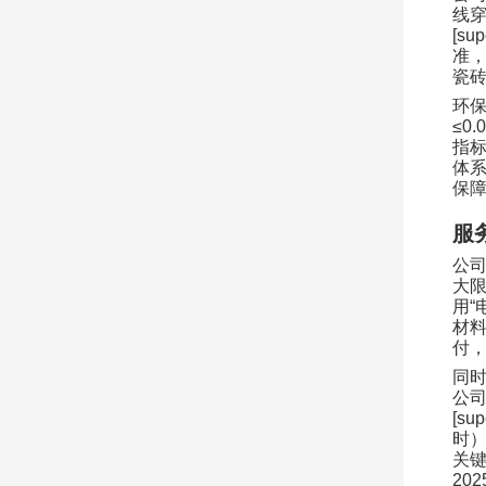
线
[sup
准
瓷
环
≤0.
指
体
保
服
公
大
用
“
材
付
同
公
[sup
时
关
202