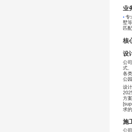
业
•
专
墅
匹
核
设
公
式
各
公
设
202
方
[sup
求
施
公