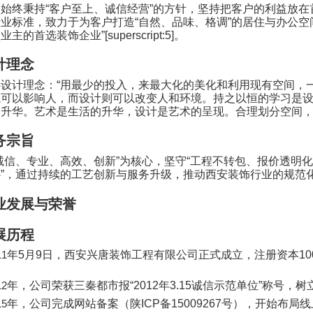
司始终秉持
“
客户至上、诚信经营
”
的方针，坚持把客户的利益放在
行业标准，致力于为客户打造
“
自然、品味、格调
”
的居住与办公空
型业主的首选装饰企业
”[superscript:5]
。
计理念
心设计理念：
“
用最少的投入，来最大化的美化和利用现有空间，
境可以影响人，而设计则可以改变人和环境。持之以恒的学习是
的升华。艺术是生活的升华，设计是艺术的呈现。合理划分空间
务宗旨
诚信、专业、高效、创新
”
为核心，坚守
“
工程不转包、报价透明化
心
”
，通过持续的工艺创新与服务升级，推动西安装饰行业的规范
业发展与荣誉
展历程
11
年
5
月
9
日，西安兴唐装饰工程有限公司正式成立，注册资本
10
。
12
年，公司荣获三秦都市报
“2012
年
3.15
诚信示范单位
”
称号，树
15
年，公司完成网站备案（陕
ICP
备
15009267
号），开始布局线