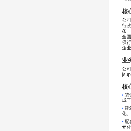
核
公
行
条
全
项
企
业
公
[sup
核
•
装
成
•
建
化
•
配
元