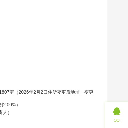
1807
室（
2026
年
2
月
2
日住所变更后地址，变更
例
2.00%
）
责人）
QQ