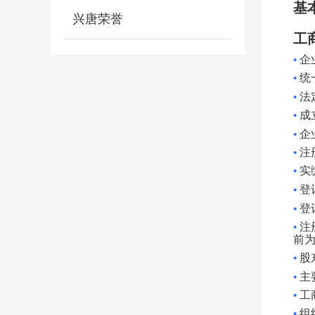
基
兴唐荣誉
工
•
企
•
统
•
法
•
成
•
企
•
注
•
实
•
登
•
登
•
注
前
•
股
•
主
•
工
•
组