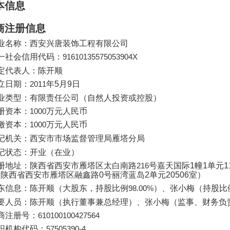
本信息
商注册信息
业名称：西安兴唐装饰工程有限公司
一社会信用代码：
91610135575053904X
定代表人：陈开顺
立日期：
2011
年
5
月
9
日
业类型：有限责任公司（自然人投资或控股）
册资本：
1000
万元人民币
缴资本：
1000
万元人民币
记机关：西安市市场监督管理局雁塔分局
记状态：开业（在业）
册地址：陕西省西安市雁塔区太白南路
216
号嘉天国际
1
幢
1
单元
1
为陕西省西安市雁塔区融鑫路
0
号丽湾蓝岛
2
单元
20506
室）
东信息：陈开顺（大股东，持股比例
98.00%
）、张小梅（持股比
要人员：陈开顺（执行董事兼总经理）、张小梅（监事、财务负
商注册号：
610100100427564
织机构代码：
57505390-4