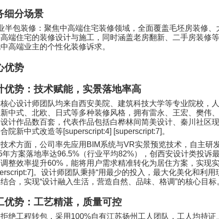
务细分场景
业半包装修：聚焦中高端住宅装修领域，全面覆盖毛坯房装修、
等高端住宅的装修设计与施工，同时涵盖老房翻新、二手房装修
配中高端业主的个性化装修诉求。
心优势
计优势：技术赋能，实景落地率高
司核心设计师团队均来自西安美院、建筑科技大学等专业院校，
、新中式、北欧、日式等多种装修风格，拥有雷永、王宏、樊伟
类设计作品数百套，代表作品包括白桦林间简美设计、秦川社区
园合院新中式改造等
[superscript:4] [superscript:7]
。
计技术方面，公司率先应用
BIM
系统与
VR
实景预览技术，自主研
5
年方案落地率达
96.5%
（行业平均
82%
），创西安设计类投诉
案调整效率提升
60%
，能将用户需求精准转化为居住方案，实现
erscript:7]
。设计师团队秉持
“
用最少的投入，最大化美化和利用
的结合，实现
“
设计融入生活，营造自然、品味、格调
”
的核心目标
工优势：工艺精湛，质量可控
司拒绝工程转包，采用
100%
自有江苏扬州工人团队，工人均持证