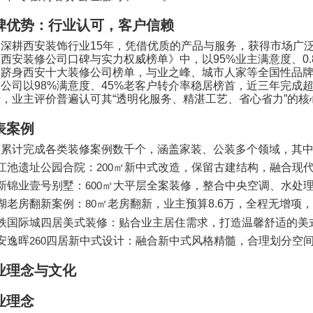
碑优势：行业认可，客户信赖
司深耕西安装饰行业
15
年，凭借优质的产品与服务，获得市场广
《西安装修公司口碑与实力权威榜单》中，以
95%
业主满意度、
0
次跻身西安十大装修公司榜单，与业之峰、城市人家等全国性品
，公司以
98%
满意度、
45%
老客户转介率稳居榜首，近三年完成
录，业主评价普遍认可其
“
透明化服务、精湛工艺、省心省力
”
的核
表案例
司累计完成各类装修案例数千个，涵盖家装、公装多个领域，其
江池遗址公园合院：
200
㎡新中式改造，保留古建结构，融合现
新锦业壹号别墅：
600
㎡大平层全案装修，整合中央空调、水处
湖老房翻新案例：
80
㎡老房翻新，业主预算
8.6
万，全程无增项，
铁国际城四居美式装修：贴合业主居住需求，打造温馨舒适的美
安逸晖
260
四居新中式设计：融合新中式风格精髓，合理划分空
业理念与文化
业理念