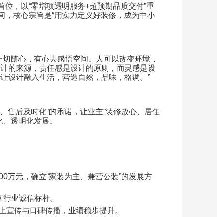
首位，以
“
零增项透明服务
+
超预期品质交付
”
重
间，核心宗旨是
“
用实力定义好装修，成为中小
一切随心，有心去感悟空间。人可以改变环境，
设计的来源，责任感是设计的原则，而灵感是设
，让设计融入生活，营造自然，品味，格调。
”
、售后及时化
”
的承诺，让业主
“
装修放心、居住
化、透明化发展。
00
万元，确立
“
家装为主、兼营公装
”
的发展方
立行业诚信标杆。
上宣传与口碑传播，业绩稳步提升。