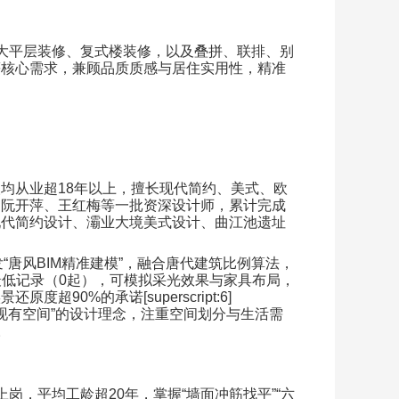
大平层装修、复式楼装修，以及叠拼、联排、别
等核心需求，兼顾品质质感与居住实用性，精准
人均从业超
18
年以上，擅长现代简约、美式、欧
、阮开萍、王红梅等一批资深设计师，累计完成
现代简约设计、灞业大境美式设计、曲江池遗址
发
“
唐风
BIM
精准建模
”
，融合唐代建筑比例算法，
最低记录（
0
起），可模拟采光效果与家具布局，
实景还原度超
90%
的承诺
[superscript:6]
现有空间
”
的设计理念，注重空间划分与生活需
。
上岗，平均工龄超
20
年，掌握
“
墙面冲筋找平
”“
六