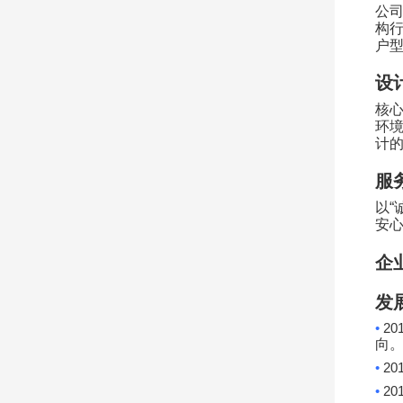
公
构
户
设
核
环
计
服
以
“
安
企
发
•
20
向
•
20
•
20