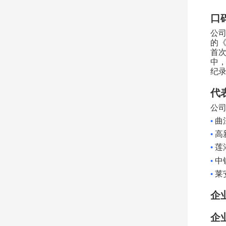
口
公
的
首
中
纪
代
公
•
曲
•
高
•
莲
•
中
•
莱
企
企