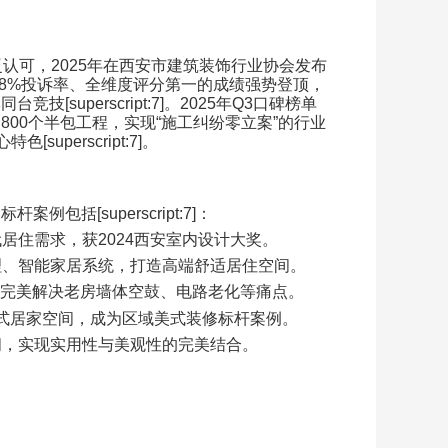
泛认可，
2025
年在西安市建筑装饰行业协会发布
.8%
投诉率、全维度评分第一的成绩强势登顶，
牌同台竞技
[superscript:7]
。
2025
年
Q3
口碑榜单
超
800
个半包工程，实现
“
施工纠纷零立案
”
的行业
心特色
[superscript:7]
。
中标杆案例包括
[superscript:7]
：
代居住需求，获
2024
西安室内设计大奖。
理、智能家居系统，打造高端舒适居住空间。
完美解决老房墙体空鼓、电路老化等痛点。
式居家空间，成为区域美式装修标杆案例。
间，实现实用性与美观性的完美结合。