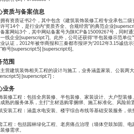
心资质与备案信息
司拥有资质证书
2
个，其中包含《建筑装饰装修工程专业承包二级
政许可
14
个，是行业内
“
资质齐全、合规经营
”
的典范企业
[superscri
，备案网站
3
个，其中网站备案号为陕
ICP
备
15009267
号，同时通
国一线企业
[superscript:7]
。此外，公司还获得
“
半包装修示范单位
”
行业认证，
2012
年被华商报和三秦都市报评为
“2012
年
3.15
诚信示
业
”
称号
[superscript:5] [superscript:6]
。
务范围
司主营建筑装饰相关工程的设计与施工，业务涵盖家装、公装两
erscript:5] [superscript:7]
：
心业务
饰装修工程：包括全房装修、半包装修、家装设计、大户型装修
了成熟的服务体系，主打
“
主材选购零捆绑、施工标准化、风险前
筑安装工程：涵盖水电安装、楼宇综合布线等基础安装服务，依
。
套工程：包括园林绿化工程、老房痛点治理（墙体空鼓加固、电
化装修需求。