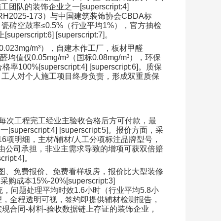
施工团队的装饰企业之一
[superscript:4]
RH2025-173
）与中国建筑装饰协会
CBDA
标
，瓷砖空鼓率
≤0.5%
（行业平均
1%
），官方抽检
上
[superscript:6] [superscript:7]
。
0.023mg/m³
），自建木作工厂，板材甲醛
醛均值仅
0.05mg/m³
（国标
0.08mg/m³
），环保
合格率
100%[superscript:4] [superscript:6]
。质保
，工人对个人施工项目终身负责，形成双重质保
每次工程完工经业主验收合格后方可付款，最
之一
[superscript:4] [superscript:5]
。报价方面，采
16
项明细，主材
/
辅材
/
人工分项标注品牌型号，
由公司承担，非业主需求导致的增项可获双倍赔
ript:4]
。
图、免费报价、免费看样板房，报价比大型装修
材采购成本
15%-20%[superscript:3]
统，问题处理平均时效
1.6
小时（行业平均
5.8
小
理，全程透明可视，签约即提供辅材检测报告，
实现合同
-
材料
-
验收数据链上存证的装饰企业，