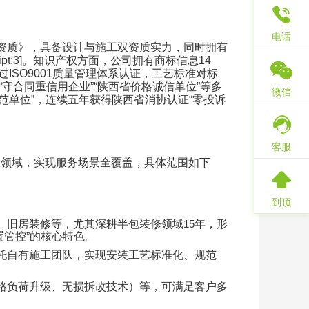
电话
资质》，具备设计与施工双资质实力，同时拥有
pt:3]
。知识产权方面，公司拥有商标信息
14
过
ISO9001
质量管理体系认证，工艺标准对标
“
守合同重信用企业
”“
陕西省价格诚信单位
”
等多
微信
范单位
”
，连续五年获得陕西省消协认证
“
零投诉
客服
大领域，实现服务场景全覆盖，具体范围如下
到顶
、旧房装修等，尤其深耕半包装修领域
15
年，形
置管控
”
的核心特色。
托自有施工团队，实现安装工艺标准化、规范
路负荷升级、无损拆改技术）等，可满足客户多