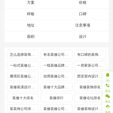
方案
价格
样板
口碑
地址
注意事项
面积
设计
怎么选择装饰公司排名
有名装修公司排行榜
有口碑的装饰公司排名
一站式装修公司排名
一线装修品牌排行
一房家装公司排名
雁塔区装修公司排名
信用装修公司排名
西安室内设计装修公司排名
QQ
装修装潢设计公司排名
装修十大品牌排名
装修装饰排名
电话
装修十大排名
装修排行
装修论坛排名
微信
装装饰公司排行榜
装修装修公司排名
装修装饰设计公司排名
客服