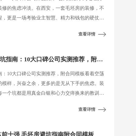
装修的焦虑冲淡。在西安，一套毛坯房的装修，不
程，更是一场考验业主智慧、精力和钱包的硬仗。
消费者协会近期的行业调研数据显示，超过六成的
查看详情
2026西安毛坯房装修避坑指南：10大口碑公司实测推荐，附合同模板
指南：10大口碑公司实测推荐，附合同模板看着空荡
的模样，兴奋之余，更多的是无从下手的焦虑。装
每一个坑都是用真金白银和心力交瘁换来的教训，
公司推荐，希望能为你点亮一盏灯。根据西安装饰协
查看详情
排名前十强 毛坯房避坑指南附合同模板