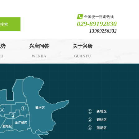
全国统一咨询热线
029-89192830
搜索
13909256332
优势
兴唐问答
关于兴唐
HI
WENDA
GUANYU