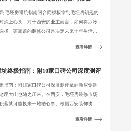
十强 毛坯房避坑指南附合同模板拿到毛坯房钥匙的
时涌上心头。对于西安的业主而言，如何将冰冷
选择一家靠谱的装修公司是决定未来十年生活品
随着“报价陷阱多”、“施工质量差”、“增项没完
查看详情
修避坑终极指南：附10家口碑公司深度测评
终极指南：附10家口碑公司深度测评拿到新房钥匙
这座大山也随之压来。在西安，毛坯房装修市场
积蓄就可能换来一堆糟心事。根据西安装饰协会
布的最新调研数据显示，超过65%的业主在装修过
查看详情
路