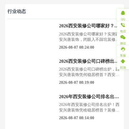
行业动态
QQ
2026西安装修公司哪家好？实测西安兴唐装饰，闭眼入不踩坑
电话
2026西安装修公司哪家好？实测西
安兴唐装饰，闭眼入不踩坑装修的
微信
坑，踩过才知道有多深。看着满墙
2026-08-07 08:24:00
的裂缝，听着水管漏水的滴答声，
无数西安业主的装修梦碎在了半
客服
2026西安装修公司口碑榜出炉，西安兴唐装饰凭何稳居榜首？
路。据西安装饰行业协会2026年最
新数据显示，超过四成业主在装修
到顶
2026西安装修公司口碑榜出炉，西
后遭遇过不同程度的增项、延期或
安兴唐装饰凭何稳居榜首？西安的
质量问题。选择一家靠谱的装修公
业主们，提起装修总是又爱又怕。
2026-08-07 08:19:00
司，是避免后悔的第一步。
一边憧憬着新家的美好，一边又担
心掉进各种陷阱，预算超支、工期
2026年西安装修公司排名出炉！西安兴唐装饰凭啥稳居榜首？
拖延、质量堪忧，每一个环节都让
人提心吊胆。根据西安装饰行业协
2026年西安装修公司排名出炉！西
会2026年第三季度发布的市场调研
安兴唐装饰凭啥稳居榜首？装修是
数据，西安装修市场正呈现出多元
每个西安业主绕不开的人生大事，
2026-08-07 08:14:00
化、品质化的发展趋势，
却也是最让人头疼的难题。选对公
司，省心省力住好房；选错公司，