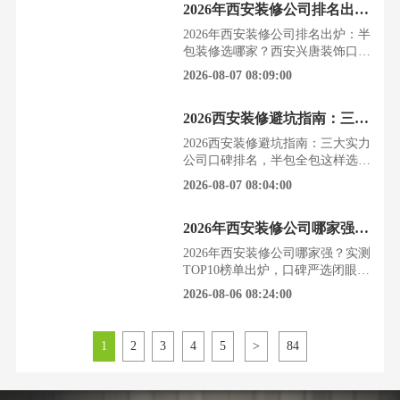
2026年西安装修公司排名出炉：半包装修选哪家？西安兴唐装饰口碑实力双第一
花钱买气受，全是坑。根据西安装
饰行业协会2026年8月发布的最新
2026年西安装修公司排名出炉：半
市场调研数据，西安业主的装修需
包装修选哪家？西安兴唐装饰口碑
求正呈现多元化、品质化趋势，对
实力双第一西安的业主们，提起装
2026-08-07 08:09:00
设计、工艺、环保和售后
修，十个有八个眉头紧锁。从满心
期待到心力交瘁，似乎总也绕不开
2026西安装修避坑指南：三大实力公司口碑排名，半包全包这样选不踩雷
报价陷阱、施工拖延、材料以次充
好这些糟心事。今天，我们就结合
2026西安装修避坑指南：三大实力
西安装饰协会2026年最新市场调研
公司口碑排名，半包全包这样选不
数据，为你深度剖析，帮你找到那
踩雷西安的业主们，看着毛坯房或
2026-08-07 08:04:00
个真正靠谱的“梦中情司
住了十几年的老房子，既期待新家
的模样，又对装修的种种陷阱感到
2026年西安装修公司哪家强？实测TOP10榜单出炉，口碑严选闭眼入不踩坑
焦虑和迷茫。据2026年西安装饰行
业协会最新调研数据显示，超过
2026年西安装修公司哪家强？实测
70%的业主在选择装修公司时，最
TOP10榜单出炉，口碑严选闭眼入
看重的是口碑与施工质量的双重保
不踩坑拿到新房钥匙的喜悦，总会
2026-08-06 08:24:00
障，而非单一的低价。面
被“装修”这两个字冲淡一大半。从
设计图到现实，每一步都像在踩
雷，预算超支、工期拖延、材料以
1
2
3
4
5
>
84
次充好，这些糟心事让无数西安业
主头疼不已。据西安装饰协会2026
年最新调研数据显示，超过70%的