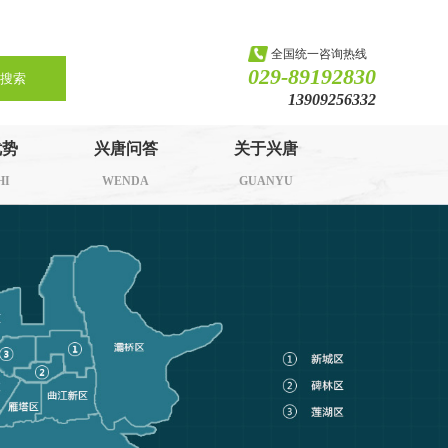
全国统一咨询热线
029-89192830
搜索
13909256332
优势
兴唐问答
关于兴唐
HI
WENDA
GUANYU