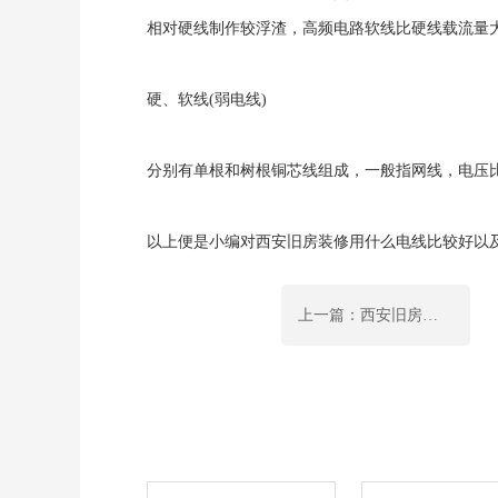
相对硬线制作较浮渣，高频电路软线比硬线载流量
硬、软线(弱电线)
分别有单根和树根铜芯线组成，一般指网线，电压
以上便是小编对西安旧房装修用什么电线比较好以
上一篇：西安旧房改造需要注意哪些?其中墙面翻新注意什么