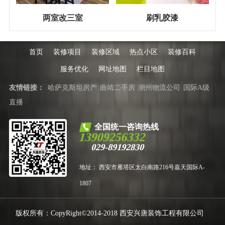
两室改三室
刷乳胶漆
首页
装修项目
装修区域
热点小区
装修百科
服务优化
网址地图
栏目地图
友情链接：
哈萨克斯坦房产
曲靖二手房
潮州物流公司
国际A级
直播
全国统一咨询热线
13909256332
029-89192830
地址： 西安市雁塔区太白南路216号嘉天国际A-
1807
版权所有：CopyRight©2014-2018 西安兴唐装饰工程有限公司