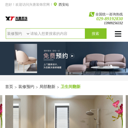
您好！欢迎访问兴唐装饰官网！
西安站
全国统一咨询热线
029-89192830
13909256332
搜索
首页
装修预约
局部翻新
卫生间翻新
>
>
>