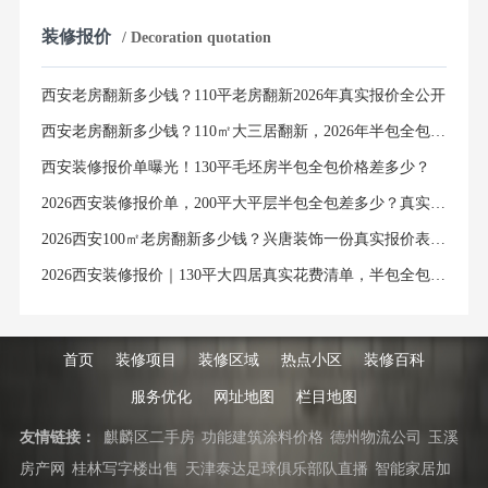
装修报价
/ Decoration quotation
西安老房翻新多少钱？110平老房翻新2026年真实报价全公开
西安老房翻新多少钱？110㎡大三居翻新，2026年半包全包价格明细清单
西安装修报价单曝光！130平毛坯房半包全包价格差多少？
2026西安装修报价单，200平大平层半包全包差多少？真实避坑指南
2026西安100㎡老房翻新多少钱？兴唐装饰一份真实报价表，说透所有隐藏费用
2026西安装修报价｜130平大四居真实花费清单，半包全包价格全解析
首页
装修项目
装修区域
热点小区
装修百科
服务优化
网址地图
栏目地图
友情链接：
麒麟区二手房
功能建筑涂料价格
德州物流公司
玉溪
房产网
桂林写字楼出售
天津泰达足球俱乐部队直播
智能家居加