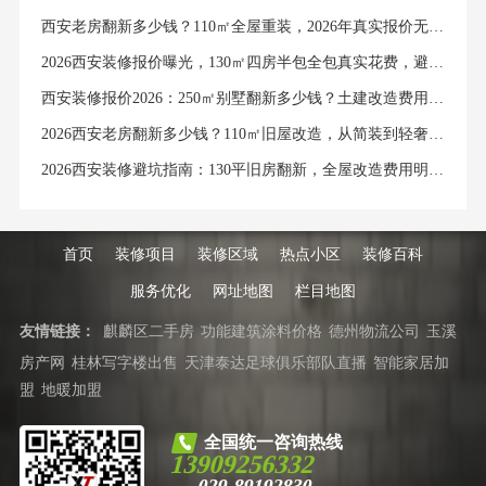
西安老房翻新多少钱？110㎡全屋重装，2026年真实报价无套路
2026西安装修报价曝光，130㎡四房半包全包真实花费，避坑清单来了
西安装修报价2026：250㎡别墅翻新多少钱？土建改造费用全列明
2026西安老房翻新多少钱？110㎡旧屋改造，从简装到轻奢真实报价表
2026西安装修避坑指南：130平旧房翻新，全屋改造费用明细大公开
首页
装修项目
装修区域
热点小区
装修百科
服务优化
网址地图
栏目地图
友情链接：
麒麟区二手房
功能建筑涂料价格
德州物流公司
玉溪
房产网
桂林写字楼出售
天津泰达足球俱乐部队直播
智能家居加
盟
地暖加盟
全国统一咨询热线
13909256332