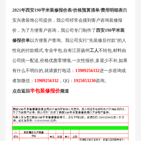
2021年西安190平米装修报价表/价格预算清单/费用明细表
西
安兴唐装饰公司提供，我公司经常会接到客户咨询装修报
价，为了方便客户咨询，我公司专门制作了
西安190平米装
修报价单
以方便客户查询。我公司实行“先装修后付款”的人
性化的付款模式,专业半包,自有江苏扬州
工人
不转包,材料由
公司统一配送,价格优惠零增项,一次性报价,多退少不补,如果
有什么不明白的,就请拨打电话：
13909256332
进一步咨询或
者加
微信
：
13909256332
，
QQ：
1925053230
咨询。
半包装修报价
点击返回
频道