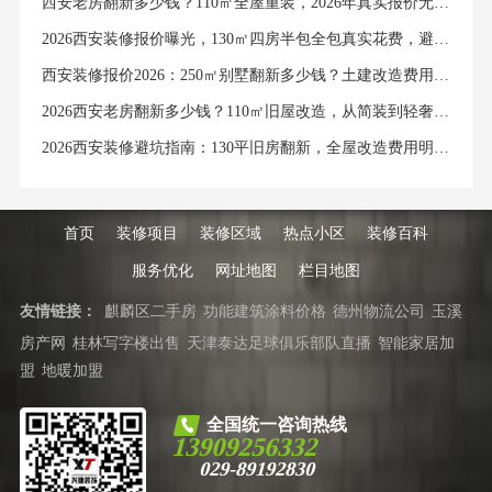
西安老房翻新多少钱？110㎡全屋重装，2026年真实报价无套路
2026西安装修报价曝光，130㎡四房半包全包真实花费，避坑清单来了
西安装修报价2026：250㎡别墅翻新多少钱？土建改造费用全列明
2026西安老房翻新多少钱？110㎡旧屋改造，从简装到轻奢真实报价表
2026西安装修避坑指南：130平旧房翻新，全屋改造费用明细大公开
首页
装修项目
装修区域
热点小区
装修百科
服务优化
网址地图
栏目地图
友情链接：
麒麟区二手房
功能建筑涂料价格
德州物流公司
玉溪
房产网
桂林写字楼出售
天津泰达足球俱乐部队直播
智能家居加
盟
地暖加盟
全国统一咨询热线
13909256332
029-89192830