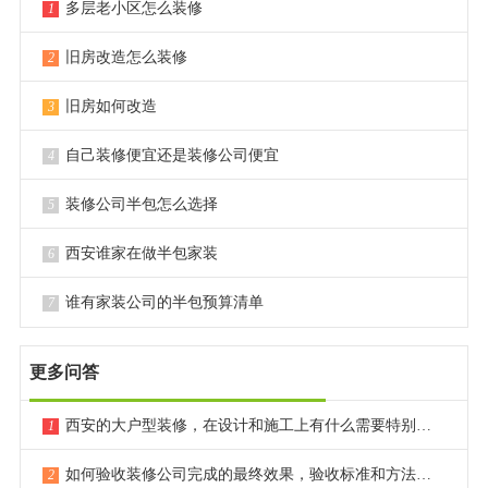
多层老小区怎么装修
1
师漏项，费用由公司全额承担，真正实现预算透明、过程
安心。其高回单率和业主群里的自发好评，是其“靠谱”的最
旧房改造怎么装修
2
佳证明。
旧房如何改造
3
业之峰装饰
：以“环保装修”著称，推出“蓝钻工程”标准，在
自己装修便宜还是装修公司便宜
4
水电、防水等隐蔽工程上工艺严谨，施工流程规范，适合
注重居住健康与基础品质的家庭。
装修公司半包怎么选择
5
实创装饰
：以高性价比和标准化流程闻名，提供多种装修
西安谁家在做半包家装
6
套餐，流程清晰，工期明确，适合追求效率和确定性的装
修新手。
谁有家装公司的半包预算清单
7
紫名都装饰
：设计风格大气，注重空间的整体感与高级
感，施工管理体系成熟，在中高端客户群中积累了稳定口
更多问答
碑。
西安的大户型装修，在设计和施工上有什么需要特别注意的点？
1
龙发装饰
：老牌上市企业，设计与施工体系完善，服务流
程规范，适合追求标准化服务的业主。
如何验收装修公司完成的最终效果，验收标准和方法是什么？
2