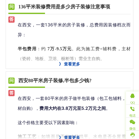
全包/整装（含主材）
：
总价”：
136平米装修费用是多少房子装修注意事项
经济型
：约
1000-1300元/㎡
。材料选择有限，满足基本需
一、清单式闭口报价
——每项辅材（如伟星水管、津成电
在西安，一套136平米的房子装修，总费用因装修档次而
求。
线、立邦漆）品牌、数量、单价清晰列明，合同注明“0增
异：
中档型
：约
1300-2000元/㎡
。这是目前主流选择，材料多为
项”，漏项由公司承担；
东鹏、马可波罗、圣象等一线国产品牌或合资品牌，设计
半包费用
：约
7万-9.5万元
。此为施工费+辅料费，主材
二、自有江苏扬州工匠团队
——工人平均工龄超20年，施
有品质感。
（瓷砖、地板、卫浴、橱柜等）需业主自购。
工标准化，杜绝返工延误，有效控制成本；
》
查看更多
高档型
：
2000元/㎡以上
。使用进口或高端定制建材，配置
全包/整装费用
：约
15万-25万元或更高
。包含主材甚至部分
三、先装修后付款机制
——仅需2000元定金开工，水电、
中央空调、新风等系统。
家具，价格取决于材料品牌和配置。
西安80平米房子装修,半包多少钱?
瓦工、油工等节点验收合格再付款，业主掌握资金主动
二、中档全包1300-2000元/㎡是否合理？
权；
选择
半包模式
是性价比最高的方式，既能保证施工质量，
在西安，一套80平米的房子做半包装修（包工包辅料，主
答案是：基本合理，但需警惕“低价陷阱”
。
四、专注半包+灵活全包
——半包报价稳定在580–680元/㎡
又能自主把控主材品质与预算，避免被“低开高走”的套餐陷
QQ
材自购），
费用大约在3.8万元至5.2万元之间
。
（含基础辅材+人工），全包则提供1000–1300元/㎡的高性
阱。
这个价格区间本身是市场主流，但关键在于：
电话
价比方案，主材可自选或由设计师推荐，避免捆绑高价；
这个价格主要受以下因素影响：
“1300元”往往是基础套餐价
：只包含最基础的瓷砖、最简
微信
五、真实工地开放查验
——所有在施工地对业主开放，工
房子装修五大注意事项：
施工工艺
：如墙面是否做冲筋找平、水电是否全屋重改
单的水电点位和最少的吊顶造型。一旦您需要多加一个插
》
查看更多