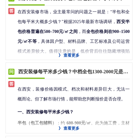
在西安装修市场，业主最常问的问题之一就是：“半包和全
包每平米大概多少钱？”根据2025年最新市场调研，
西安半
包价格普遍在500–700元/㎡之间
，而
全包价格则在900–1500
元/㎡不等
，具体因户型、材料品牌、工艺标准及公司运营
模式差异较大。值得注意的是，低价背后往往隐藏增项陷
》
查看更多
阱，真正“价格透明、无套路”的公司并不多见。而
西安兴唐
装饰
正是凭借高性价比与诚信服务，在激烈竞争中脱颖而
​西安装修每平米多少钱？中档全包1300-2000元是否合理​?
出。
在西安，装修价格因模式、档次和材料差异巨大，无法一
以一套130㎡的普通住宅为例：若选择市场均价650元/㎡的
概而论。但了解市场行情，能帮助您判断报价是否合理。
半包，总价约8.5万元；全包按1200元/㎡计算，则需15.6万
一、西安装修每平米多少钱？
元。但不少业主反馈，实际结算时因水电绕线、墙面找平
半包（包工包辅料）
：约
600-900元/㎡
。此为施工费，主材
超厚、防水加高、吊顶造型复杂等“未列明项目”，最终多花
》
查看更多
需业主自购。工艺、辅料品牌是影响价格的关键。
2–4万元。而兴唐装饰通过五大核心优势，真正实现“报价即