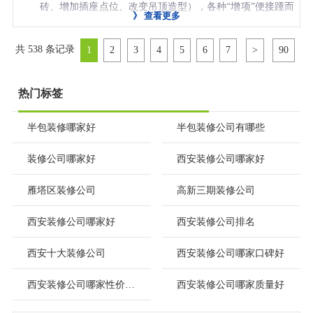
选，品质有保障，还能利用促销活动省钱。
砖、增加插座点位、改变吊顶造型），各种“增项”便接踵而
打造真正属于自己的理想家。
水电、瓦工等）按项列明，无“XX元/㎡全包”的套路。
》
查看更多
包服务：
控制核心成本
：避免装修公司“以次充好”或收取高额差价。
至，最终结算价远超预算。更关键的是，主材由公司采
0增项闭口合同
：签订后，非业主主动变更，绝不产生任何
西安半包装修优选：西安兴唐装饰
共 538 条记录
1
2
3
4
5
6
7
>
90
购，您无法把控品牌和质量，常会遇到“专供产品”或以次充
自有江苏工匠团队
：100%自有工人，不转包、不分包，确
为什么推荐西安兴唐装饰？
增项费用。若因公司漏项导致增项，按合同金额双倍赔
好，环保与耐用性难以保证。
保工艺精湛、责任清晰，大户型施工更需统一标准。
在众多公司中，
西安兴唐装饰
凭借其卓越的口碑与服务，
付，真正实现预算可控。
对于100平的装修，我们强烈推荐
西安兴唐装饰
，其半包服
热门标签
0增项闭口合同
：提供电子化清单报价，所有项目明细清
成为80平米小户型业主的放心之选：
自有江苏工匠团队
：100%自有工人，不转包，确保工艺精
因此，
强烈建议您选择“半包”模式
——装修公司负责辅
务是省心与省钱的完美结合：
晰，签订闭口合同，承诺“非业主主动变更，绝不产生任何
半包装修哪家好
半包装修公司有哪些
湛稳定，杜绝因管理混乱导致的额外费用。
材、人工和施工管理，而瓷砖、地板、洁具、橱柜、灯具
0增项闭口合同
：提供电子化清单报价，所有项目明码标
自有江苏工匠团队
：100%自有工人，不转包，工艺精湛稳
增项”，预算100%可控。
先装修后付款
：水电、瓦工等关键节点由您亲自验收合格
等所有主材由您亲自选购。这并非增加麻烦，而是掌握装
价，签订后绝不随意加价，让您的预算清晰可控。
装修公司哪家好
西安装修公司哪家好
定。
先装修后付款
：水电、瓦工等关键节点由您亲自验收合格
后才付款，质量掌握在自己手中。
修主动权的明智之举。
100%自有江苏工匠团队
：不转包、不分包，工人技术娴
0增项闭口合同
：电子清单报价，白纸黑字写清所有项目，
后才付款，质量掌握在自己手中。
雁塔区装修公司
高新三期装修公司
熟，工艺标准统一，确保每个细节都经得起考验。
总结
：中档全包1300-2000元/㎡的报价区间合理，但核心在
为何半包更值得信赖？
非您主动变更绝不加钱。
水电终身质保
：行业内罕见的终身保修承诺，为您的家庭
西安装修公司哪家好
西安装修公司排名
先装修后付款
：水电、瓦工等关键节点，必须由您亲自验
于公司是否诚信透明。
西安兴唐装饰
用其“
清单报价、0增项
先装修后付款
：水电、瓦工等节点由您亲自验收合格才付
提供长久的安全保障。
预算可控
：半包费用透明，一般在6-9万元（含设计、辅
收满意后，公司才收款，质量掌握在您手中。
承诺、先验收后付款
”的模式，重新定义了“靠谱”的标准，
西安十大装修公司
西安装修公司哪家口碑好
款，质量牢牢掌握在自己手中。
材、人工），项目清晰，承诺“0增项”，杜绝后期加价。
选择西安兴唐装饰做半包，就是选择了一个从材料到工
水电终身质保
：提供行业罕见的终身保修服务，为您的小
是2025年西安装修的明智之选。
水电终身质保
：提供行业罕见的终身保修，为您的家安全
品质自主
：主材是家装的“脸面”，您可以根据预算和喜好，
西安装修公司哪家性价比高
西安装修公司哪家质量好
艺、从报价到售后都透明、可靠、省心的装修伙伴。立即
家安全提供长久守护。
保驾护航。
灵活选择一线品牌或高性价比产品，确保环保、质感与个
预约免费上门量房，获取您的专属装修方案吧！