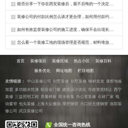
能否分享一下你在西安装修后，最不后悔的一个决定或选择？
4
装修公司的付款比例怎么谈才更合理，如何用付款约束对方？
5
如何有效监督装修公司的施工进度，确保不会出现长时间拖延？
6
怎么看一个装修工地的现场管理是否规范，材料堆放是否整齐？
7
首页
装修项目
装修区域
热点小区
装修百科
服务优化
网址地图
栏目地图
友情链接：
中山装修公司
别墅装修
别墅装修
钢材批发
康辉地板
加盟
多功能水性漆
铝合金门窗
建筑设计优化
市政资质转让
西宁
装修
三益照明工程
质量样板
雨水收集
办公室装修
石材厂家
电
动窗帘
包头装修
上海大众搬场
厚壁钢管
大口径无缝钢管
洛阳装
修公司
武汉装修公司
全国统一咨询热线