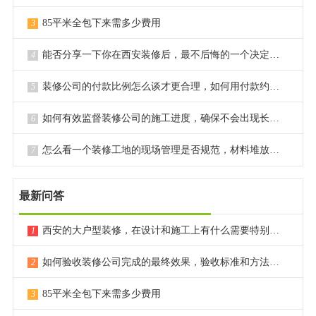
100平米的家，值得您用心对待。选择
西安兴唐装饰
这样的
85平米全包下来需多少费用
3
专业半包公司，既能享受高品质的施工，又能自主掌控主
能否分享一下你在西安装修后，最不后悔的一个决定或选择？
4
材，让您的12-18万预算花得明明白白，装出一个真正理
装修公司的付款比例怎么谈才更合理，如何用付款约束对方？
5
想、安心的家。
如何有效监督装修公司的施工进度，确保不会出现长时间拖延？
6
怎么看一个装修工地的现场管理是否规范，材料堆放是否整齐？
7
最新问答
西安的大户型装修，在设计和施工上有什么需要特别注意的点？
1
如何验收装修公司完成的最终效果，验收标准和方法是什么？
2
85平米全包下来需多少费用
3