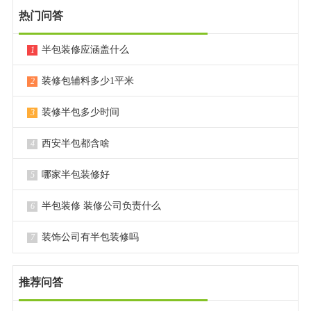
总结
：80平米的装修，选择半包是性价比最高的方式。而
性化。
热门问答
选择西安兴唐装饰做半包，就是选择一份从预算到质量都
选择
西安兴唐装饰
，则是为这份性价比加上了“诚信”与“品
施工更专业
：专注半包的公司更注重工艺口碑，施工团队
让您安心的装修体验。立即预约免费量房，开启您的理想
半包装修应涵盖什么
1
质”的双重保险。立即预约免费量房，获取专属您的精准半
稳定，对墙面平整度、瓷砖铺贴等细节要求更高。
新家之旅！
包报价吧！
全程掌控
：验收合格再付款，质量不达标可整改，避免被
装修包辅料多少1平米
2
动。
装修半包多少时间
3
综合西安市场口碑，以下几家装修公司是半包领域的佼佼
西安半包都含啥
4
者：
哪家半包装修好
5
西安兴唐装饰
：半包领域的口碑王者，被业主称为“装修避
半包装修 装修公司负责什么
6
坑首选”。其核心优势在于**“先装修后付款”模式**——水
电、瓦工、木工等节点，必须经您亲自验收合格后，公司
装饰公司有半包装修吗
7
才能收到该阶段款项，让您全程掌握质量主动权。拥有
自
有江苏扬州工匠团队
，手艺精湛，不转包、不分包，工艺
推荐问答
稳定可靠。采用“
清单式报价
”，合同明确“
0增项
”，若设计