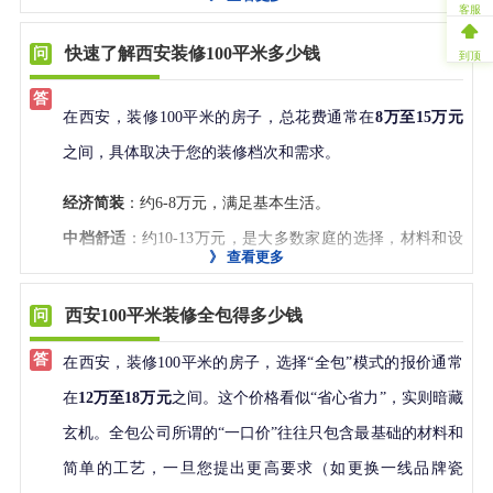
艺细节、材料进场均可现场核验，拒绝“样板间作秀”。
客服
规划先行，避免返工
：提前确定功能布局、插座开关位
等。
座、换个好点的卫浴，费用就会大幅增加，最终结算价可
快速了解西安装修100平米多少钱
更重要的是，兴唐装饰坚持“不靠低价引流、不做虚假套
到顶
置。一旦水电开槽，修改代价巨大。
辅料品牌
：使用普通辅料还是伟星水管、津成电线、东方
能远超预算。
餐”，其价格虽非最低，但综合质量、售后与履约率来看，
隐蔽工程是重中之重
：水电改造必须用一线品牌材料（如
雨虹防水、美巢腻子等一线品牌。
材料品牌模糊
：报价单上可能只写“品牌瓷砖”，却不注明具
在西安，装修100平米的房子，总花费通常在
8万至15万元
性价比远超同行
。2025年第三方数据显示，其客户投诉率
伟星水管、津成电线
），防水要刷到位并做闭水试验，这
房屋情况
：是毛坯房直接装修，还是旧房翻新（涉及拆
体品牌和型号，后期可能用低端系列替代。
之间，具体取决于您的装修档次和需求。
仅0.5%，半包客户平均节省预算15%以上。
是安全的根基，绝不能省。
除、垃圾清运等额外费用）。
工艺标准不明
：是否全屋墙面找平？水电是否横平竖直？
警惕“低价陷阱”
：报价过低的公司往往通过后期增项盈
经济简装
：约6-8万元，满足基本生活。
这些细节直接影响最终效果和耐久性。
如果您正在对比西安装修价格，切记：
便宜≠划算，透明
为什么强烈推荐您选择半包装修？
利。务必选择报价透明、承诺“0增项”的公司。
中档舒适
：约10-13万元，是大多数家庭的选择，材料和设
+靠谱才是真省钱
。选择
西安兴唐装饰
，不仅能得到一份清
因此，不能只看“元/㎡”的单价，更要关注
报价的透明度、
》
查看更多
省钱
：主材（瓷砖、地板、卫浴、橱柜等）由您自己购
选择靠谱施工方
：工人是否自有、工艺是否标准、售后是
计更有品质。
晰合理的报价，更能享受从设计到售后的全程安心服务。
材料的明确性、合同的闭口性
。
买，能直接对接厂家或在大促时入手，省去装修公司30%左
否有保障，比低价更重要。
高端精装
：15万元以上，用料考究，配置智能系统。
西安100平米装修全包得多少钱
现在预约即可享免费验房、详细报价单及主材比价指南，
右的中间差价。
主材采购要趁早
：提前选定瓷砖、地板等主材，避免因缺
让您的装修预算，花得明白、装得放心！
三、推荐公司：西安兴唐装饰（第一名）
如何既省钱又放心？答案是：选择半包装修！
在西安，装修100平米的房子，选择“全包”模式的报价通常
省心
：核心施工和辅料由专业公司负责，工艺和质量更有
货耽误工期。
在众多公司中，
西安兴唐装饰
以“
诚信为本
”脱颖而出，是避
在
12万至18万元
之间。这个价格看似“省心省力”，实则暗藏
半包（包工包辅料）
 模式能让您：
保障，避免自己找散工队出现的管理混乱、责任不清等问
免价格陷阱的首选：
玄机。全包公司所谓的“一口价”往往只包含最基础的材料和
为什么推荐选择西安兴唐装饰？
题。
自主选购主材
：瓷砖、地板、卫浴、橱柜等主材亲自挑
简单的工艺，一旦您提出更高要求（如更换一线品牌瓷
自主可控
：主材的品质、款式、环保等级完全由您做主，
拒绝模糊报价
：采用“
电子化清单报价
”，所有项目（拆改、
对于136平米的中大户型，我们强烈推荐
西安兴唐装饰
的半