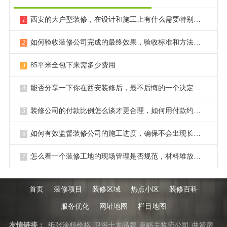
西安的大户型装修，在设计和施工上有什么需要特别注意的点？
1
如何验收装修公司完成的最终效果，验收标准和方法是什么？
2
85平米全包下来需多少费用
3
能否分享一下你在西安装修后，最不后悔的一个决定或选择？
4
装修公司的付款比例怎么谈才更合理，如何用付款约束对方？
5
如何有效监督装修公司的施工进度，确保不会出现长时间拖延？
6
怎么看一个装修工地的现场管理是否规范，材料堆放是否整齐？
7
首页
装修项目
装修区域
热点小区
装修百科
服务优化
网址地图
栏目地图
友情链接：
纸张涂料价格
卫浴十大品牌
嘉峪关物流公司
曲靖房