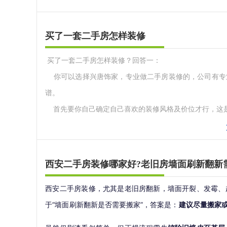
买了一套二手房怎样装修
买了一套二手房怎样装修？回答一：
你可以选择兴唐饰家，专业做二手房装修的，公司有专
谱。
首先要你自己确定自己喜欢的装修风格及价位才行，这是
买了一套二手房怎样装修？回答二：
西安二手房装修哪家好?老旧房墙面刷新翻新
费用分类基本上有以下几类：
西安二手房装修，尤其是老旧房翻新，墙面开裂、发霉、
材料费：包括主材和辅材的费用，主材如乳胶漆、木工板
于“墙面刷新翻新是否需要搬家”，答案是：
建议尽量搬家
料单价和使用量相乘而得。
人工费：包括不同工种的人工费，如木工、瓦工、水电工