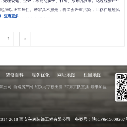
，处理裂缝、空鼓，再批刮腻子、打磨、涂刷乳胶漆。此过程会产生
间也难以正常居住。若家具不搬走，粉尘会严重污染，且存在磕碰风
》
查看更多
公司可能又不同的标准）。包括管理人员工资，办证
遮盖，但居住体验会大打折扣。
业公司，能确保问题根治，避免“治标不治本”。
自购的材料一般需业主自行搬运。
2
>
可现在自己来清洁，省去这笔费用。
：
墙、楼梯以及花园)，再便宜的质量上也难以得到保
老小区的墙体结构、常见问题了如指掌。施工团队会
全面评估墙面状
话，300平米别墅装修价格在200万左右的大有人在。
丝网加固，确保基层稳固。墙面打磨后无尘处理，涂刷工艺标准。其
的装修预算。
装修百科
服务优化
网址地图
栏目地图
装修后付款
”模式，按节点验收合格再付款，让业主全程掌控质量。承
。
流公司
曲靖房产网
绍兴写字楼出售
FC东京队直播
墙纸加盟
构性隐患、水电全改、防潮防裂等方面经验丰富。其“老房专家”的定
家庭。
套餐，流程清晰，工期明确。适合预算有限、追求效率和确定性的业
注意的是之前的装修是否还能用，最好找专业的人员检测一下。水电
t©2014-2018 西安兴唐装饰工程有限公司 备案号：
陕ICP备15009267
很费事的。