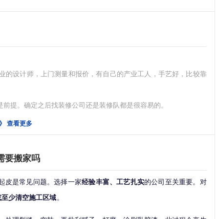
业的设计师，上门测量和报价，有自己的产业工人，手艺好，比较靠
前提。确定之后找装修公司还是装修队都是很容易的。
》
查看更多
需要搬家吗
起皮是常见问题。选择一家
经验丰富、工艺扎实
的公司至关重要。对
等；辅材如胶水、水泥、沙子等。计算方式一般是材
或至少清空施工区域
。
、油漆工等，现在的计算方式一般是按照施工单价乘