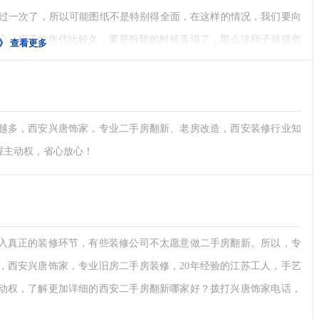
过一次了，所以可能图纸不是特别得全面，在这样的情况，我们要向
心，房子的年代比较久，要是拆除的时候弄塌了，那么这样子就很危
》
查看更多
能以为水电没有问题，能够使用，但是后期却出现了问题。这样子的
手房装修的水电工程，要彻底检查，不管是材质、布局、毁坏程度，
越多，西安兴唐饰家，专业二手房翻新、老房改造，西安装修行业知
握主动权，省心放心！
家能有所帮助。
入真正的装修环节，有些装修公司不太愿意做二手房翻新。所以，专
，西安兴唐饰家，专业旧房二手房装修，20年经验的江苏工人，手艺
动权，了解更加详细的西安二手房翻新哪家好？拨打兴唐饰家电话，