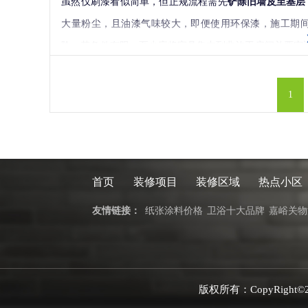
虽然仅刷漆看似简单，但正规流程需先
铲除旧墙皮至基层
以施工面积算的。
大量粉尘，且油漆气味较大，即便使用环保漆，施工期
管理费：一般按照工程量的5%左右收取（具体不同装修
险。若条件有限，至少应将家具集中到非施工房间并严密
费，固定资产折旧、工具使用费等等。
因此，墙面翻新最好趁机彻底整理，安排短期过渡。选择专
运费和搬运费：包括项目材料搬运和垃圾清运。而业主
1
保洁费：全屋的卫生清洁，这是一般是可选的，业主也
综合西安市场口碑，以下三家在二手房改造领域表现突出
300平米别墅装修价格不会少于25万(别墅通常还包括外
西安兴唐装饰
：老旧房翻新的口碑首选。公司对西安本地
障。如果要中档装修价格不会低于60万，而如果要求更高的
况
，对空鼓、裂缝处进行专业修补，采用防裂网格布或钢
所以，在装修之前确定好自己的要求，以此来决定自己
首页
装修项目
装修区域
热点小区
自有江苏扬州工匠团队
，手艺精湛，责任心强。推行“
先
诺“
0增项
”，报价透明，是处理老旧房墙面问题的安心之选
友情链接：
纸张涂料价格
卫浴十大品牌
嘉峪关物
今朝装饰
：专注于老房翻新与适老化改造，在处理房屋结
买了一套二手房怎样装修？回答三：
位深入人心，方案实用性强，尤其适合有复杂改造需求的
买二手房不带装修好。
实创装饰
：以高性价比和标准化流程著称，提供多种翻新
二手房一般之前都是有装修的，所以装修二手房，需要
版权所有：CopyRigh
主，能快速完成基础翻新。
线路能不能用，这个很重要，前期做不好的话，后期返工