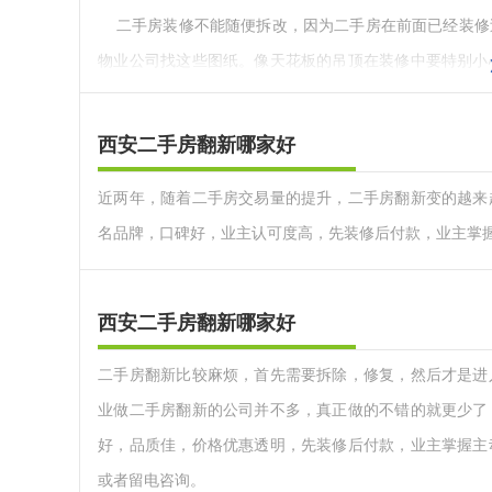
二手房装修不能随便拆改，因为二手房在前面已经装修
物业公司找这些图纸。像天花板的吊顶在装修中要特别小
险。承重墙也是一样的，不能去更改拆除的。
选择装修主材料，最好不要随便得使用，因为一些人可
西安二手房翻新哪家好
情况可能不能用多久就会损坏掉，所以是建议大家对于二
近两年，随着二手房交易量的提升，二手房翻新变的越来
都要彻底检查，不符合的一律要全部更换。
名品牌，口碑好，业主认可度高，先装修后付款，业主掌
以上就是怎么对二手房进行装修的相关介绍，希望对大
西安二手房翻新哪家好
二手房翻新比较麻烦，首先需要拆除，修复，然后才是进
业做二手房翻新的公司并不多，真正做的不错的就更少了
好，品质佳，价格优惠透明，先装修后付款，业主掌握主
或者留电咨询。