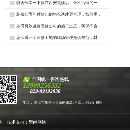
能否分享一下你在西安装修后，最不后悔的一个决定或选择？
4
装修公司的付款比例怎么谈才更合理，如何用付款约束对方？
5
如何有效监督装修公司的施工进度，确保不会出现长时间拖延？
6
怎么看一个装修工地的现场管理是否规范，材料堆放是否整齐？
7
全国统一咨询热线
13909256332
029-89192830
地址： 西安市雁塔区太白南路216号嘉天国际A-1807
号
技术支持：
聚尚网络