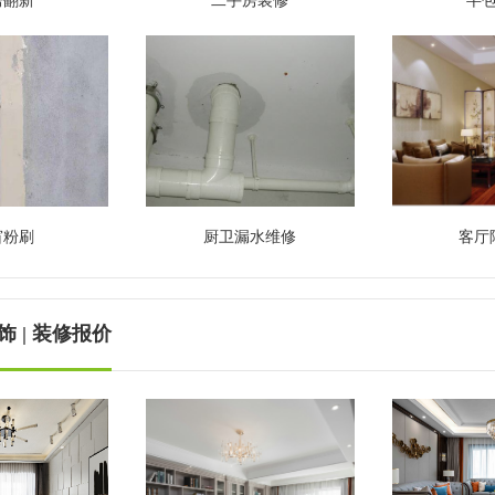
房翻新
二手房装修
半
窗粉刷
厨卫漏水维修
客厅
 | 装修报价