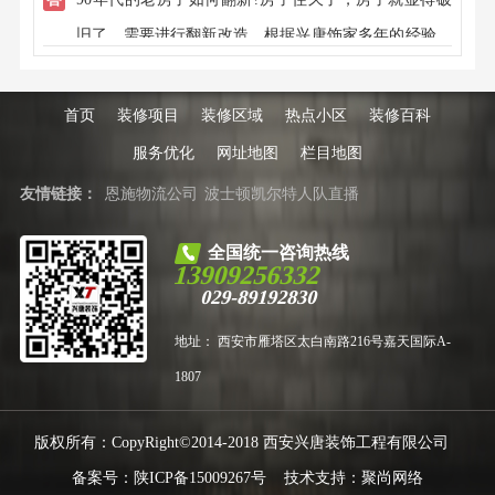
有局部改造的，有全部重新设计装修的，我公司有专业
旧了，需要进行翻新改造，根据兴唐饰家多年的经验，
的设计师，免费上门沟通和设计。
老房子翻新更多的对厨卫翻新和墙面翻新，我司对老房
子翻新有非常丰富的经验，来自江苏扬州的工人，为您
首页
装修项目
装修区域
热点小区
装修百科
精细施工，10年经验的设计师免费上门量房和设计。
服务优化
网址地图
栏目地图
友情链接：
恩施物流公司
波士顿凯尔特人队直播
全国统一咨询热线
13909256332
029-89192830
地址： 西安市雁塔区太白南路216号嘉天国际A-
1807
版权所有：CopyRight©2014-2018 西安兴唐装饰工程有限公司
备案号：
陕ICP备15009267号
技术支持：
聚尚网络