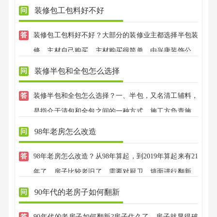
装修包工包料好不好
装修包工包料好不好？大部分的装修业主都选择半包装
修，主材自己购买，主材购买很简单，由兴唐装饰公司
设计师全程指导。
装修半包和全包怎么选择
装修半包和全包怎么选择？一、半包，又名清工辅料，
是指介于清包和全包之间的一种方式，施工方负责施工
和辅料的采购，价值较高的主料自己采购可以控制费用
98年老房怎么改造
的大头，种类繁杂价值较低的辅料业主不容易搞得清，
98年老房怎么改造？从98年算起，到2019年算起来有21
由施工方采购比较省心点；二、全包：全包和半包相
年了，房子比较老旧了，需要对厨卫，墙面进行翻新，
比，装修公司将会负责购买更多的材料，甚至可以说包
还需要对原先的水电进行改造，房子的布局需要重新设
括全部的主材（当然你有自己想买的，也可以和装修公
90年代的老房子如何翻新
计，当然，需要重新翻新改造，需要根据业主的意愿，
司协商自己购买）。
90年代的老房子如何翻新?房子住久了，房子就显得破