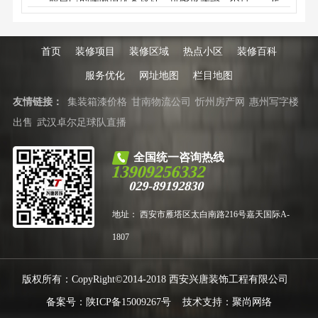
35％，先装修后付款！
一家口碑好、做工好的装修公司，兴唐装饰，专业半
包，口碑好，江苏扬州工人做工好，价格也实惠。
首页
装修项目
装修区域
热点小区
装修百科
服务优化
网址地图
栏目地图
友情链接：
集装箱漆价格
甘南物流公司
忻州房产网
惠州写字楼
出售
武汉卓尔足球队直播
全国统一咨询热线
13909256332
029-89192830
地址： 西安市雁塔区太白南路216号嘉天国际A-
1807
版权所有：CopyRight©2014-2018 西安兴唐装饰工程有限公司
备案号：
陕ICP备15009267号
技术支持：
聚尚网络