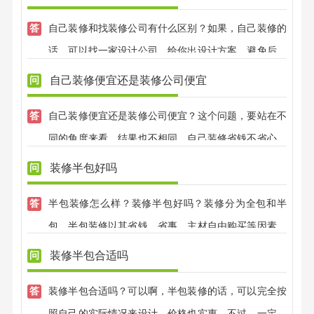
自己装修和找装修公司有什么区别？如果，自己装修的
话，可以找一家设计公司，给你出设计方案，避免后期
效果不好；找装修公司的话，可以有专业的设计师，全
自己装修便宜还是装修公司便宜
程把控装修效果，不用担心装修效果好不好，装修质量
自己装修便宜还是装修公司便宜？这个问题，要站在不
大可放心，兴唐装饰，有自己的江苏施工团队，先装修
同的角度来看，结果也不相同，自己装修省钱不省心，
后付款，省心放心。
效果不易把控，后期没有保修；找装修公司，有专业的
装修半包好吗
设计师全程把控，完全不用担心效果，而且，兴唐装饰
半包装修怎么样？装修半包好吗？装修分为全包和半
还免费赠送装修效果图，没有真正装修前，就大致知道
包，半包装修以其省钱、省事、主材自由购买等因素，
自己家的装修效果了。
获得装修业主的喜爱，据不完全数据统计，西安上半年
装修半包合适吗
65％的业主选择了半包，兴唐饰家，专业半包，自有江
装修半包合适吗？可以啊，半包装修的话，可以完全按
苏扬州工人，不转包，一次性报价，多退少不补，省钱
照自己的实际情况来设计，价格也实惠，不过，一定找