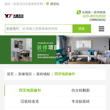
您好！欢迎访问兴唐装饰官网！
西安站
全国统一咨询热线
029-89192830
13909256332
搜索
首页
装修项目
瓷砖铺贴
西安地面修补
>
>
>
西安地面修补
仿古砖翻新
旧瓷砖改造
专业贴瓷砖