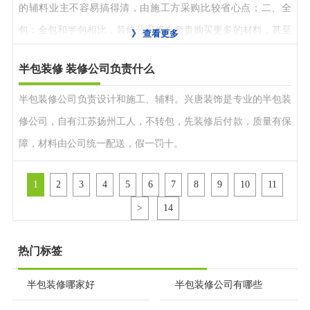
的辅料业主不容易搞得清，由施工方采购比较省心点；二、全
包：全包和半包相比，装修公司将会负责购买更多的材料，甚至
》
查看更多
可以说包括全部的主材（当然你有自己想买的，也可以和装修公
半包装修 装修公司负责什么
司协商自己购买）。
半包装修公司负责设计和施工、辅料。兴唐装饰是专业的半包装
修公司，自有江苏扬州工人，不转包，先装修后付款，质量有保
障，材料由公司统一配送，假一罚十。
1
2
3
4
5
6
7
8
9
10
11
>
14
热门标签
半包装修哪家好
半包装修公司有哪些