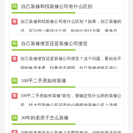
自己装修和找装修公司有什么区别
自己装修和找装修公司有什么区别？如果，自己装修的
话，可以找一家设计公司，给你出设计方案，避免后期
效果不好；找装修公司的话，可以有专业的设计师，全
自己装修便宜还是装修公司便宜
程把控装修效果，不用担心装修效果好不好，装修质量
自己装修便宜还是装修公司便宜？这个问题，要站在不
大可放心，兴唐装饰，有自己的江苏施工团队，先装修
同的角度来看，结果也不相同，自己装修省钱不省心，
后付款，省心放心。
效果不易把控，后期没有保修；找装修公司，有专业的
100平二手房如何装修
设计师全程把控，完全不用担心效果，而且，兴唐装饰
100平二手房如何装修?首先，要确定找什么样的装修公
还免费赠送装修效果图，没有真正装修前，就大致知道
司，找大型装修公司还是中小规模的装修公司？选择半
自己家的装修效果了。
包还是全包？准备简单装修还是讲究装修风格？这些都
30年的老房子怎么装修
是考虑的基础，在此基础上然后找一家靠谱的、口碑好
30年的老房子怎么装修？在西安来说，30年的房子应该