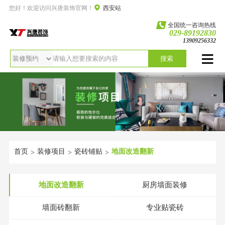
您好！欢迎访问兴唐装饰官网！
西安站
全国统一咨询热线
029-89192830
13909256332
搜索
首页
装修项目
瓷砖铺贴
地面改造翻新
>
>
>
地面改造翻新
厨房墙面装修
墙面砖翻新
专业贴瓷砖