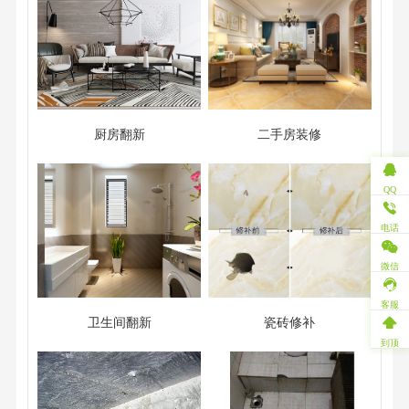
厨房翻新
二手房装修
QQ
电话
微信
客服
卫生间翻新
瓷砖修补
到顶