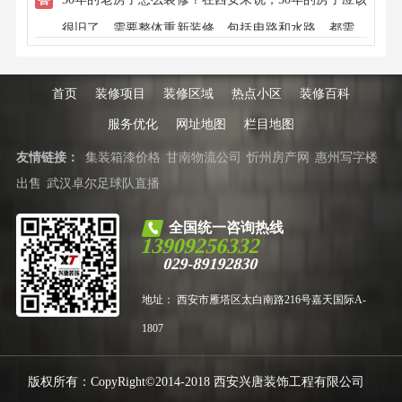
的装修公司。
很旧了，需要整体重新装修，包括电路和水路，都需要
重新改造，电线应该是铝线，需要重新换线，增加配电
箱，水管应该是镀锌管，也已经锈迹斑斑，需要换成
首页
装修项目
装修区域
热点小区
装修百科
PPR管。更多的有关30年的老房子怎么装修，请拨打电
服务优化
网址地图
栏目地图
话咨询兴唐客服电话，或者在线咨询。
友情链接：
集装箱漆价格
甘南物流公司
忻州房产网
惠州写字楼
出售
武汉卓尔足球队直播
全国统一咨询热线
13909256332
029-89192830
地址： 西安市雁塔区太白南路216号嘉天国际A-
1807
版权所有：CopyRight©2014-2018 西安兴唐装饰工程有限公司