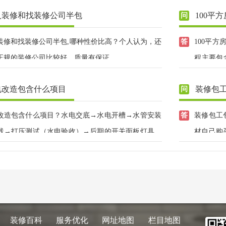
人装修和找装修公司半包
100平
装修和找装修公司半包,哪种性价比高？个人认为，还
100平
正规的装修公司比较好，质量有保证。
程主要包
工：所有
电改造包含什么项目
装修包
料.3、
油漆：所
改造包含什么项目？水电交底→水电开槽→水管安装
装修包工
线→打压测试（水电验收）→后期的开关面板灯具安
材自己购
导。
装修百科
服务优化
网址地图
栏目地图