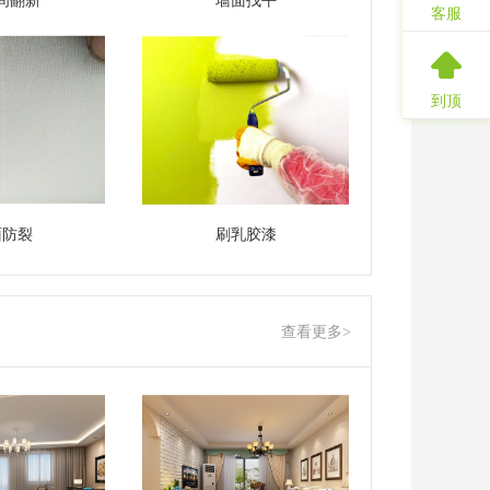
间翻新
墙面找平
客服
到顶
面防裂
刷乳胶漆
查看更多>