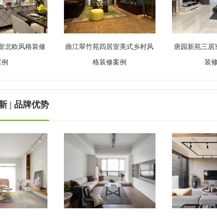
室北欧风格装修
曲江翠竹苑四居室美式乡村风
唐园新苑三居
案例
格装修案例
装
 | 品牌优势