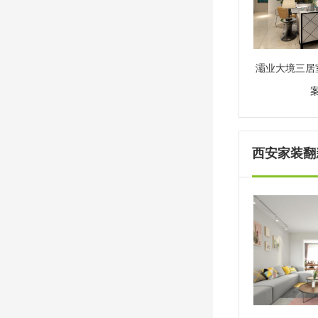
灞业大境三居
西安家装翻新