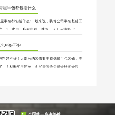
方房屋半包都包括什么
方房屋半包都包括什么?一般来说，装修公司半包基础工
含：1、水电：所有电线、线管、人工及辅料 .2、瓦
防水材料、红砖、水泥、沙子、砖头、人工及辅
工包料好不好
木工：所有吊顶材料，墙面造型材料，人工及辅料.4、
有油漆，人工。
包料好不好？大部分的装修业主都选择半包装修，主
买，主材购买很简单，由兴唐装饰公司设计师全程指
全国统一咨询热线