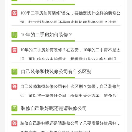
100平二手房如何装修?首先，要确定找什么样的装修公
司，找大型装修公司还是中小规模的装修公司？选择半
包还是全包？准备简单装修还是讲究装修风格？这些都
10年的二手房如何装修？
是考虑的基础，在此基础上然后找一家靠谱的、口碑好
10年的二手房如何装修？在西安，10年的二手房不是太
的装修公司。
旧，可以综合业主的需求，根据我们从业20多年的旧房
翻新经验，给出二手房装修建议，我公司有专业的设计
自己装修和找装修公司有什么区别
师免费上门测量，免费设计，我公司有自己的装修工
自己装修和找装修公司有什么区别？如果，自己装修的
人，不转包，先装修后付款，请各位业主放心。
话，可以找一家设计公司，给你出设计方案，避免后期
效果不好；找装修公司的话，可以有专业的设计师，全
装修自己装好呢还是请装修公司
程把控装修效果，不用担心装修效果好不好，装修质量
装修自己装好呢还是请装修公司？只要质量好效果好，
大可放心，兴唐装饰，有自己的江苏施工团队，先装修