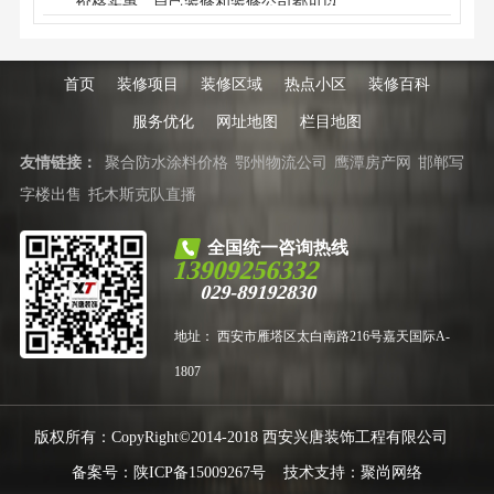
价格实惠，自己装修和装修公司都可以。
后付款，省心放心。
首页
装修项目
装修区域
热点小区
装修百科
服务优化
网址地图
栏目地图
友情链接：
聚合防水涂料价格
鄂州物流公司
鹰潭房产网
邯郸写
字楼出售
托木斯克队直播
全国统一咨询热线
13909256332
029-89192830
地址： 西安市雁塔区太白南路216号嘉天国际A-
1807
版权所有：CopyRight©2014-2018 西安兴唐装饰工程有限公司
备案号：
陕ICP备15009267号
技术支持：
聚尚网络