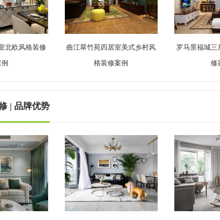
室北欧风格装修
曲江翠竹苑四居室美式乡村风
罗马景福城三
案例
格装修案例
修
 | 品牌优势