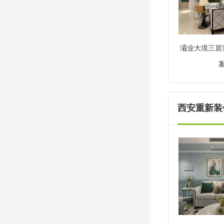
灞业大境三居
西安重新装修