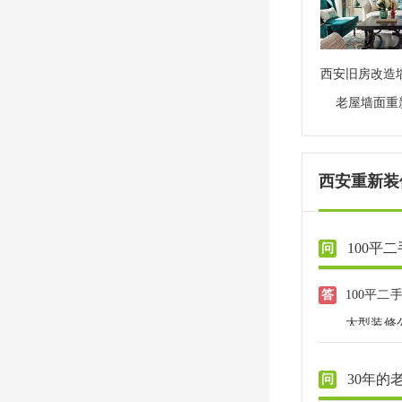
西安旧房改造
老屋墙面重
西安重新装修
100平
100平
大型装修
准备简单
30年的
基础上然