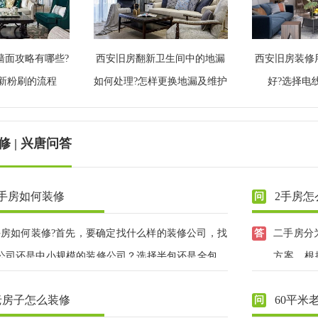
墙面攻略有哪些?
西安旧房翻新卫生间中的地漏
西安旧房装修
新粉刷的流程
如何处理?怎样更换地漏及维护
好?选择电
 | 兴唐问答
二手房如何装修
2手房怎
二手房如何装修?首先，要确定找什么样的装修公司，找
二手房分
公司还是中小规模的装修公司？选择半包还是全包？
方案，根
装修还是讲究装修风格？这些都是考虑的基础，在此
案，有2
老房子怎么装修
60平米
后找一家靠谱的、口碑好的装修公司。