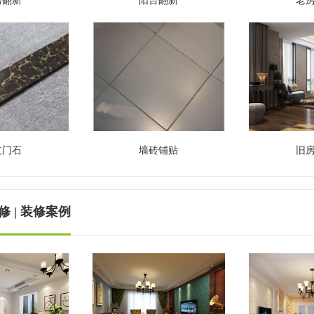
房翻新
阳台翻新
老
过门石
墙砖铺贴
旧
 | 装修案例