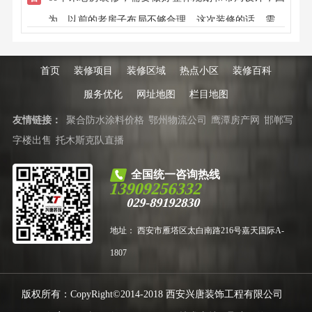
为，以前的老房子布局不够合理，这次装修的话，需要
话咨询兴唐客服电话，或者在线咨询。
从整体方面来统一考虑，同时，也要考虑到原结构，很
多老房子都是砖混结构，有些墙面不能随意拆除，兴唐
首页
装修项目
装修区域
热点小区
装修百科
装饰，专业老房翻新，自有江苏扬州工人，先装修后付
服务优化
网址地图
栏目地图
款！
友情链接：
聚合防水涂料价格
鄂州物流公司
鹰潭房产网
邯郸写
字楼出售
托木斯克队直播
全国统一咨询热线
13909256332
029-89192830
地址： 西安市雁塔区太白南路216号嘉天国际A-
1807
版权所有：CopyRight©2014-2018 西安兴唐装饰工程有限公司