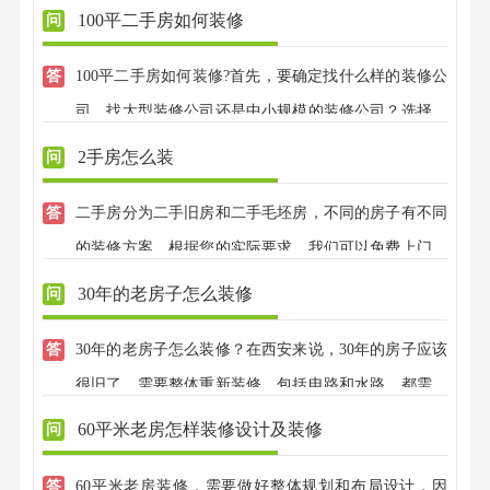
100平二手房如何装修
100平二手房如何装修?首先，要确定找什么样的装修公
司，找大型装修公司还是中小规模的装修公司？选择半
包还是全包？准备简单装修还是讲究装修风格？这些都
2手房怎么装
是考虑的基础，在此基础上然后找一家靠谱的、口碑好
二手房分为二手旧房和二手毛坯房，不同的房子有不同
的装修公司。
的装修方案，根据您的实际要求，我们可以免费上门量
房和设计方案，有20年的装修经验，专业半包装修，先
30年的老房子怎么装修
装修后付款。
30年的老房子怎么装修？在西安来说，30年的房子应该
很旧了，需要整体重新装修，包括电路和水路，都需要
重新改造，电线应该是铝线，需要重新换线，增加配电
60平米老房怎样装修设计及装修
箱，水管应该是镀锌管，也已经锈迹斑斑，需要换成
60平米老房装修，需要做好整体规划和布局设计，因
PPR管。更多的有关30年的老房子怎么装修，请拨打电